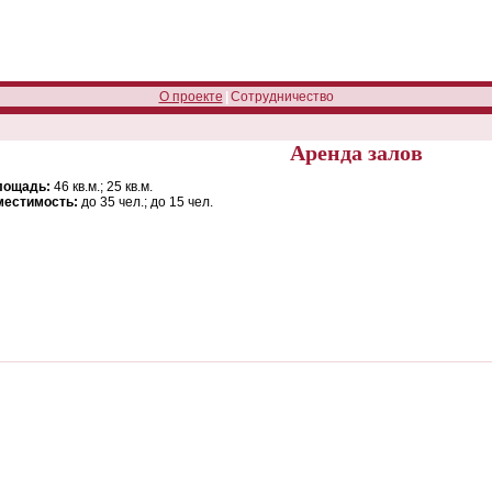
О проекте
|
Сотрудничество
Аренда залов
лощадь:
46 кв.м.; 25 кв.м.
местимость:
до 35 чел.; до 15 чел.