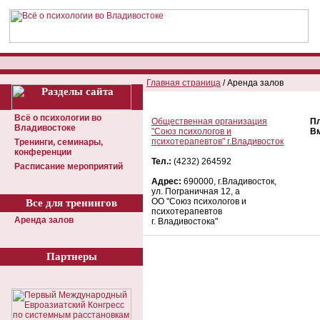
Главная страница
/ Аренда залов
Всё о психологии во
Общественная организация
П
Владивостоке
"Союз психологов и
В
психотерапевтов" г.Владивосток
Тренинги, семинары,
конференции
Тел.:
(4232) 264592
Расписание мероприятий
Адрес:
690000, г.Владивосток,
ул. Пограничная 12, а
ОО "Союз психологов и
Все для тренингов
психотерапевтов
Аренда залов
г. Владивостока"
Партнеры