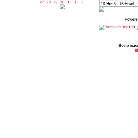
27
28
29
30
31
1
2
Powere
Все о пси
o