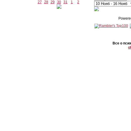
27
28
29
30
31
1
2
Powere
Все о пси
o