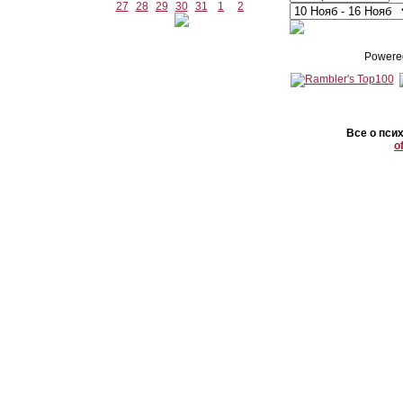
27
28
29
30
31
1
2
Powere
Все о пси
o