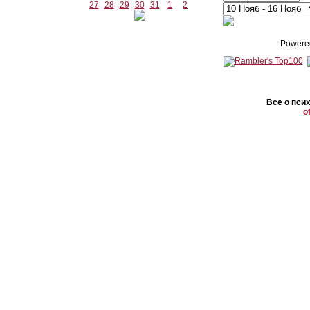
27
28
29
30
31
1
2
Powere
Все о пси
o