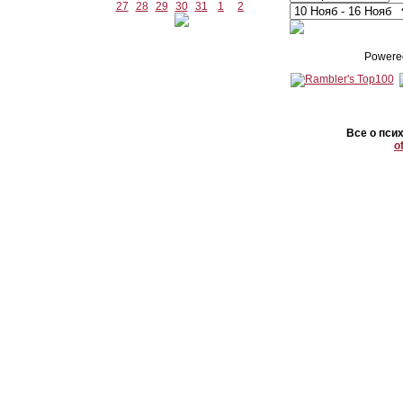
27
28
29
30
31
1
2
Powere
Все о пси
o