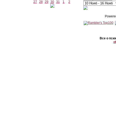
27
28
29
30
31
1
2
Powere
Все о пси
o