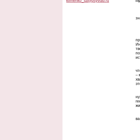
klimenko_sa@psyvlad.ru
Пр
зн
пр
Ин
тв
по
ис
чт
– 
хв
эт
ну
ге
жи
ва