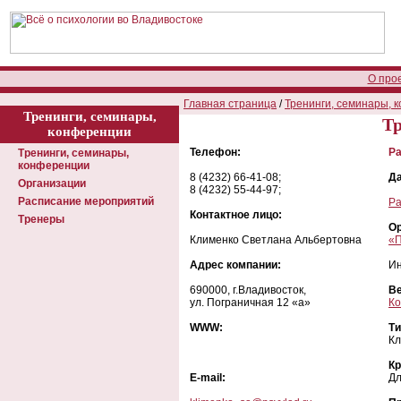
О про
Главная страница
/
Тренинги, семинары, 
Тренинги, семинары,
Тр
конференции
Телефон:
Ра
Тренинги, семинары,
конференции
8 (4232) 66-41-08;
Да
Организации
8 (4232) 55-44-97;
Расписание мероприятий
Ра
Контактное лицо:
Тренеры
Ор
Клименко Светлана Альбертовна
«П
Адрес компании:
Ин
690000, г.Владивосток,
В
ул. Пограничная 12 «а»
Ко
WWW:
Ти
Кл
Кр
E-mail:
Дл