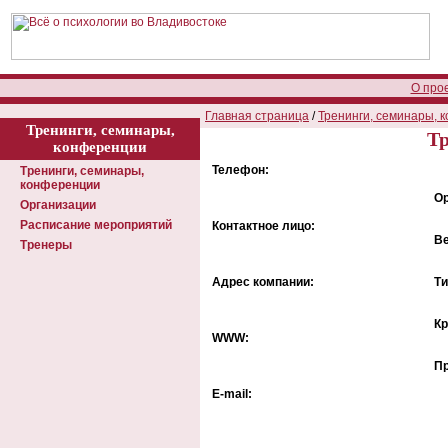
О про
Главная страница
/
Тренинги, семинары, 
Тренинги, семинары,
Тр
конференции
Телефон:
Тренинги, семинары,
конференции
Ор
Организации
Расписание мероприятий
Контактное лицо:
В
Тренеры
Адрес компании:
Ти
Кр
WWW:
Пр
E-mail: