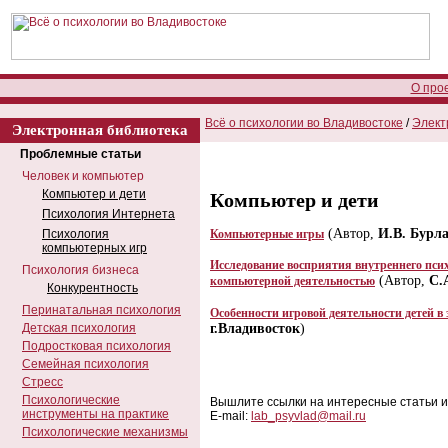
О про
Всё о психологии во Владивостоке
/
Элект
Электронная библиотека
Проблемные статьи
Человек и компьютер
Компьютер и дети
Компьютер и дети
Психология Интернета
(Автор,
И.В. Бурл
Психология
Компьютерные игры
компьютерных игр
Исследование восприятия внутреннего пси
Психология бизнеса
(Автор,
С.
компьютерной деятельностью
Конкурентность
Перинатальная психология
Особенности игровой деятельности детей 
Детская психология
г.Владивосток
)
Подростковая психология
Семейная психология
Стресс
Психологические
Вышлите ссылки на интересные статьи и
инструменты на практике
E-mail:
lab_psyvlad@mail.ru
Психологические механизмы