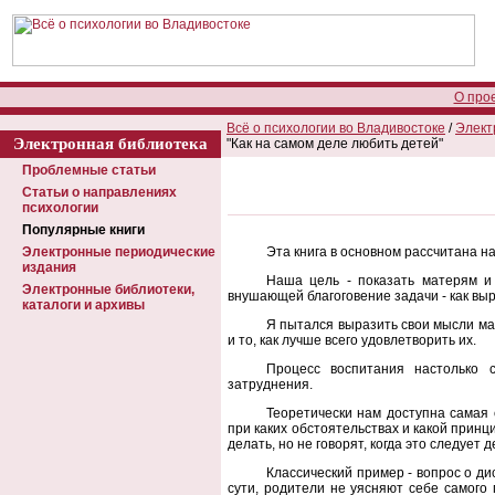
О про
Всё о психологии во Владивостоке
/
Элект
Электронная библиотека
"Как на самом деле любить детей"
Проблемные статьи
Статьи о направлениях
психологии
Популярные книги
Электронные периодические
Эта книга в основном рассчитана н
издания
Наша цель - показать матерям и
Электронные библиотеки,
внушающей благоговение задачи - как вы
каталоги и архивы
Я пытался выразить свои мысли ма
и то, как лучше всего удовлетворить их.
Процесс воспитания настолько 
затруднения.
Теоретически нам доступна самая 
при каких обстоятельствах и какой принц
делать, но не говорят, когда это следует 
Классический пример - вопрос о д
сути, родители не уясняют себе самого 