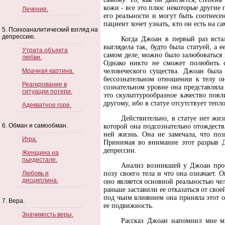
кожи - все это плюс некоторые другие
Лечение.
его реальности и могут быть соотнес
пациент хочет узнать, кто он есть на 
5. Психоаналитический взгляд на
депрессию.
Когда Джоан в первый раз вста
выглядела так, будто была статуей, а
Утрата объекта
самом деле, можно было залюбоваться
любви.
Однако никто не сможет полюбить с
Мрачная картина.
человеческого существа. Джоан была 
бессознательном отношении к телу он
Реагирование в
сознательном уровне она представлял
ситуации потери.
это скульптурообразное качество пов
другому, ибо в статуе отсутствует тепло
Адекватное горе.
Действительно, в статуе нет жи
6. Обман и самообман.
которой она подсознательно отождеств
ней жизнь. Она не замечала, что пози
Игра.
Принимая во внимание этот разрыв Д
депрессии.
Женщина на
пьедестале.
Анализ возникшей у Джоан проб
Любовь и
позу своего тела и что она означает. 
дисциплина.
оно является основной реальностью че
раньше заставили ее отказаться от сво
под чьим влиянием она приняла этот о
7. Вера.
ее подвижность.
Значимость веры.
Рассказ Джоан напомнил мне ми