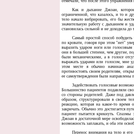
отмечали, что после этого упражнения 
Как и дыхание Джоан, которое
ограниченной, что казалось, и то и др
тело начало вибрировать, его бы жест
значительную работу с дыханием и уд
становилась сильной и не доходила до 
Самый простой способ побудить ч
по кровати, говоря при этом "нет" ув
выразить ударом ноги или голосовым 
они в большей степени, чем другие, п
были механическими, а в голосе отсут
выражать ударами или голосом, мне уд
этом месте я обычно начинаю анал
противостоять своим родителям, откры
ее самоутверждения были направлены п
Задействовать голосовые возможн
Большинство пациентов подавляли сво
со стороны родителей. Даже под давл
образом, структурировали в своем т
реакцию, которая на какое-то время 
закричать. Обычно это достигается пу
пациент пытается крикнуть. Спазмы 
Джоан в достаточной мере освободилас
возможность заплакать, и оба эти осво
Перенос внимания на тело и его 