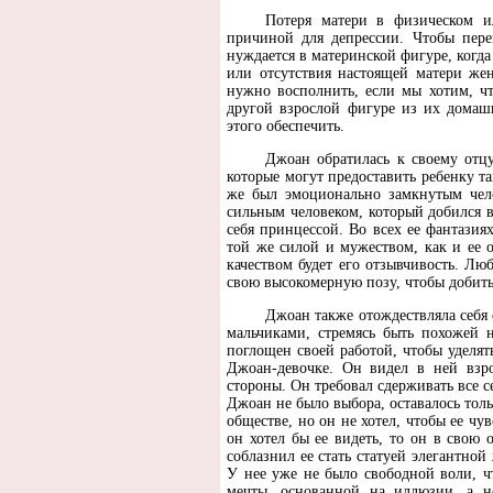
Потеря матери в физическом и
причиной для депрессии. Чтобы пере
нуждается в материнской фигуре, когда
или отсутствия настоящей матери же
нужно восполнить, если мы хотим, ч
другой взрослой фигуре из их домашн
этого обеспечить.
Джоан обратилась к своему отцу
которые могут предоставить ребенку т
же был эмоционально замкнутым чел
сильным человеком, который добился в
себя принцессой. Во всех ее фантазия
той же силой и мужеством, как и ее 
качеством будет его отзывчивость. Лю
свою высокомерную позу, чтобы добить
Джоан также отождествляла себя 
мальчиками, стремясь быть похожей 
поглощен своей работой, чтобы уделят
Джоан-девочке. Он видел в ней взр
стороны. Он требовал сдерживать все с
Джоан не было выбора, оставалось толь
обществе, но он не хотел, чтобы ее чу
он хотел бы ее видеть, то он в свою 
соблазнил ее стать статуей элегантно
У нее уже не было свободной воли, ч
мечты, основанной на иллюзии, а не