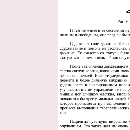
Рис. 6
И тем не менее в ее состоянии н
полным и свободным, она вряд ли бы н
Сдерживая свое дыхание, Джоан
сдерживание и помочь ей расслабить, о
дыхание. Ее сходство со статуей было
статую, хотя в нем и нельзя было ощут
После выполнения дыхательного у
слегка согнув колени, кончиками паль
человека с землей. Если ее удерживат
перейти в более сильную вибрацию. Н
удерживается в фиксированном полож
улучшается в этом упражнении из-за
мышцы ног слишком жесткие, вибриру
появляется быстрее у молодых людей.
которое проявляется при выполнении
процессе выполнения терапевтических 
тело.
Пациенты чувствуют вибрацию к
ощущением. Это также дает им очень 