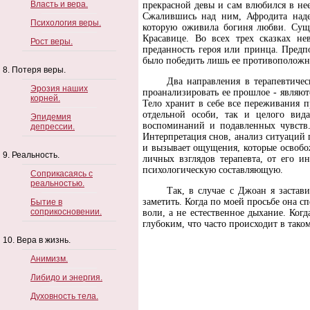
Власть и вера.
прекрасной девы и сам влюбился в нее
Сжалившись над ним, Афродита надел
Психология веры.
которую оживила богиня любви. Сущ
Красавице. Во всех трех сказках н
Рост веры.
преданность героя или принца. Предп
было победить лишь ее противоположн
8. Потеря веры.
Два направления в терапевтичес
Эрозия наших
проанализировать ее прошлое - являют
корней.
Тело хранит в себе все переживания 
отдельной особи, так и целого вида
Эпидемия
воспоминаний и подавленных чувств.
депрессии.
Интерпретация снов, анализ ситуаций 
и вызывает ощущения, которые освобож
9. Реальность.
личных взглядов терапевта, от его и
психологическую составляющую.
Соприкасаясь с
реальностью.
Так, в случае с Джоан я застав
заметить. Когда по моей просьбе она 
Бытие в
соприкосновении.
воли, а не естественное дыхание. Когд
глубоким, что часто происходит в так
10. Вера в жизнь.
Анимизм.
Либидо и энергия.
Духовность тела.