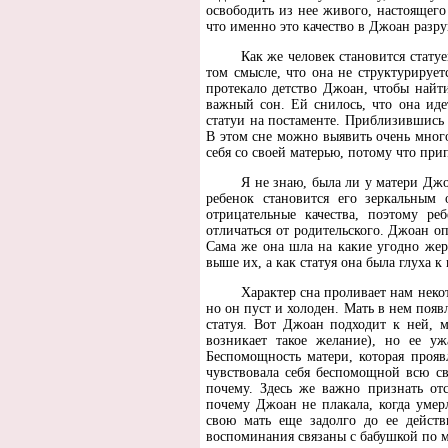
освободить из нее живого, настоящего
что именно это качество в Джоан разруш
Как же человек становится стату
том смысле, что она не структурируе
протекало детство Джоан, чтобы найт
важный сон. Ей снилось, что она иде
статуи на постаменте. Приблизившись 
В этом сне можно выявить очень мног
себя со своей матерью, потому что при
Я не знаю, была ли у матери Джо
ребенок становится его зеркальным
отрицательные качества, поэтому ре
отличаться от родительского. Джоан о
Сама же она шла на какие угодно жер
выше их, а как статуя она была глуха к
Характер сна проливает нам неко
но он пуст и холоден. Мать в нем появ
статуя. Вот Джоан подходит к ней, 
возникает такое желание), но ее уж
Беспомощность матери, которая прояв
чувствовала себя беспомощной всю с
почему. Здесь же важно признать от
почему Джоан не плакала, когда умерл
свою мать еще задолго до ее действ
воспоминания связаны с бабушкой по 