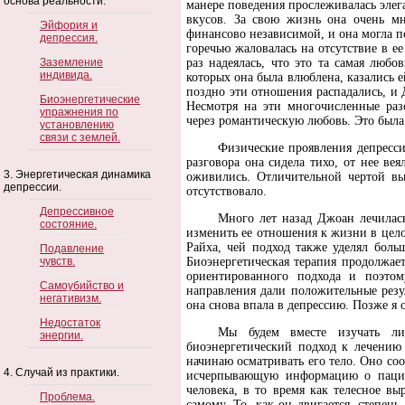
основа реальности.
манере поведения прослеживалась элег
вкусов. За свою жизнь она очень мн
Эйфория и
финансово независимой, и она могла по
депрессия.
горечью жаловалась на отсутствие в 
Заземление
раз надеялась, что это та самая люб
индивида.
которых она была влюблена, казались
поздно эти отношения распадались, и Д
Биоэнергетические
Несмотря на эти многочисленные раз
упражнения по
через романтическую любовь. Это была
установлению
связи с землей.
Физические проявления депресси
разговора она сидела тихо, от нее ве
3. Энергетическая динамика
оживились. Отличительной чертой вы
депрессии.
отсутствовало.
Депрессивное
Много лет назад Джоан лечилась
состояние.
изменить ее отношения к жизни в целом
Райха, чей подход также уделял боль
Подавление
чувств.
Биоэнергетическая терапия продолжае
ориентированного подхода и поэтом
Самоубийство и
направления дали положительные резу
негативизм.
она снова впала в депрессию. Позже я 
Недостаток
Мы будем вместе изучать ли
энергии.
биоэнергетический подход к лечению
начинаю осматривать его тело. Оно соо
4. Случай из практики.
исчерпывающую информацию о пациен
человека, в то время как телесное в
Проблема.
самому. То, как он двигается, степень