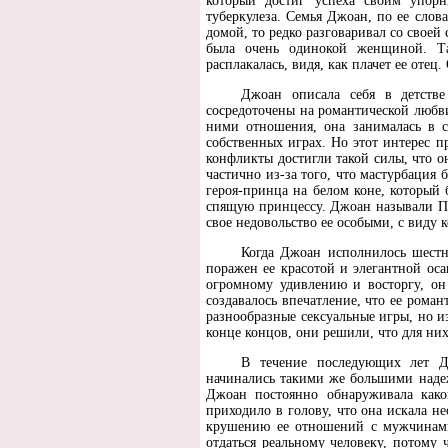
который достиг успеха своим упор
туберкулеза. Семья Джоан, по ее слов
домой, то редко разговаривал со своей
была очень одинокой женщиной. Та
расплакалась, видя, как плачет ее отец
Джоан описала себя в детстве
сосредоточены на романтической любви
ними отношения, она занималась в с
собственных играх. Но этот интерес пр
конфликты достигли такой силы, что он
частично из-за того, что мастурбация б
героя-принца на белом коне, который
спящую принцессу. Джоан называли Пр
свое недовольство ее особыми, с виду 
Когда Джоан исполнилось шестна
поражен ее красотой и элегантной оса
огромному удивлению и восторгу, он
создавалось впечатление, что ее рома
разнообразные сексуальные игры, но из
конце концов, они решили, что для них
В течение последующих лет Д
начинались такими же большими наде
Джоан постоянно обнаруживала како
приходило в голову, что она искала н
крушению ее отношений с мужчинами.
отдаться реальному человеку, потому 