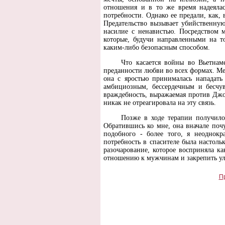
отношения и в то же время надеялас
потребности. Однако ее предали, как, 
Предательство вызывает убийственную
насилие с ненавистью. Посредством 
которые, будучи направленными на т
каким-либо безопасным способом.
Что касается войны во Вьетнам
преданности любви во всех формах. Мен
она с яростью принималась нападать
амбициозным, бессердечным и бесчув
враждебность, выражаемая против Джонс
никак не отреагировала на эту связь.
Позже в ходе терапии получилос
Обратившись ко мне, она вначале почу
подобного - более того, я неоднокр
потребность в спасителе была настоль
разочарование, которое восприняла ка
отношению к мужчинам и закрепить улу
П