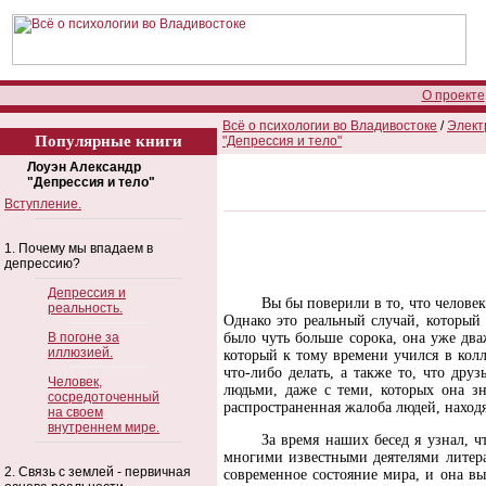
О проекте
Всё о психологии во Владивостоке
/
Элект
Популярные книги
"Депрессия и тело"
Лоуэн Александр
"Депрессия и тело"
Вступление.
1. Почему мы впадаем в
депрессию?
Депрессия и
Вы бы поверили в то, что челове
реальность.
Однако это реальный случай, который
В погоне за
было чуть больше сорока, она уже дв
иллюзией.
который к тому времени учился в колл
что-либо делать, а также то, что друз
Человек,
людьми, даже с теми, которых она зн
сосредоточенный
распространенная жалоба людей, наход
на своем
внутреннем мире.
За время наших бесед я узнал, 
многими известными деятелями литерат
2. Связь с землей - первичная
современное состояние мира, и она в