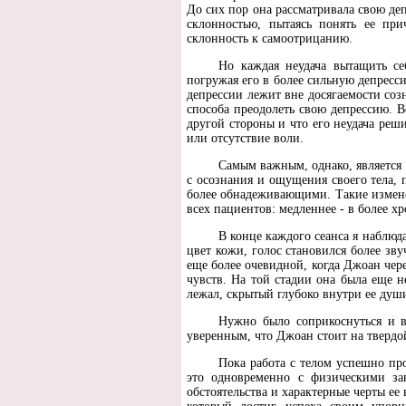
До сих пор она рассматривала свою деп
склонностью, пытаясь понять ее пр
склонность к самоотрицанию.
Но каждая неудача вытащить се
погружая его в более сильную депресси
депрессии лежит вне досягаемости созн
способа преодолеть свою депрессию. В
другой стороны и что его неудача реш
или отсутствие воли.
Самым важным, однако, является 
с осознания и ощущения своего тела,
более обнадеживающими. Такие измене
всех пациентов: медленнее - в более хр
В конце каждого сеанса я наблюд
цвет кожи, голос становился более зву
еще более очевидной, когда Джоан чере
чувств. На той стадии она была еще н
лежал, скрытый глубоко внутри ее душ
Нужно было соприкоснуться и в
уверенным, что Джоан стоит на твердо
Пока работа с телом успешно про
это одновременно с физическими за
обстоятельства и характерные черты ее