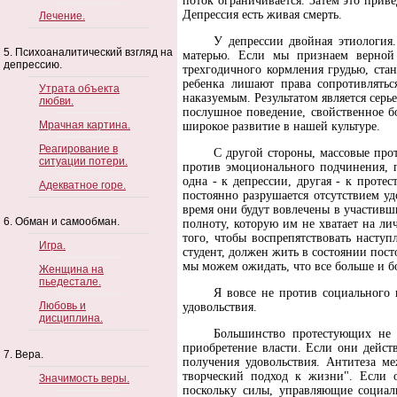
поток ограничивается. Затем это прив
Депрессия есть живая смерть.
Лечение.
У депрессии двойная этиология. 
5. Психоаналитический взгляд на
матерью. Если мы признаем верной 
депрессию.
трехгодичного кормления грудью, ста
ребенка лишают права сопротивлятьс
Утрата объекта
наказуемым. Результатом является серье
любви.
послушное поведение, свойственное б
Мрачная картина.
широкое развитие в нашей культуре.
Реагирование в
С другой стороны, массовые про
ситуации потери.
против эмоционального подчинения, 
одна - к депрессии, другая - к проте
Адекватное горе.
постоянно разрушается отсутствием уд
время они будут вовлечены в участивш
6. Обман и самообман.
полноту, которую им не хватает на ли
того, чтобы воспрепятствовать наступ
Игра.
студент, должен жить в состоянии пост
мы можем ожидать, что все больше и б
Женщина на
пьедестале.
Я вовсе не против социального 
Любовь и
удовольствия.
дисциплина.
Большинство протестующих не с
приобретение власти. Если они действ
7. Вера.
получения удовольствия. Антитеза м
творческий подход к жизни". Если о
Значимость веры.
поскольку силы, управляющие социал