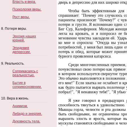
Власть и вера.
дверь в депрессию для них широко отк
Психология веры.
Чтобы быть эффективным для и
спрашивает: "Почему это случилось с
Рост веры.
пациенты произносят "Почему?" с чув
потери и грусти. Я вспоминаю один с
8. Потеря веры.
Биг Сур, Калифорния. Молодая женщи
легла на кровать, и я попросил ее б
Эрозия наших
мгновение чувства завладели ей. Удары
корней.
ко мне и спросила: "Откуда вы узна
потребностей, у меня был лишь один отв
Эпидемия
потерь и обид, которые может принят
депрессии.
бурного проявления катарсиса.
9. Реальность.
Среди многочисленных приемов, н
почувствовал свою потерю как прямое 
Соприкасаясь с
в котором используется свернутое тур
реальностью.
Это обычно выполняется в положении л
Бытие в
его мне!" Если хватка не ослабнет и к
соприкосновении.
как будто пытается вырвать полотенце
побрал!", "Я ненавижу тебя!", "Я убь
10. Вера в жизнь.
Я уже говорил в предыдущих ра
способность тянуться к удовольствию.
Анимизм.
Мышцы горла, челюсти и рта должны 
Либидо и энергия.
быть свободными, не ограничены хр
выразить злость и ярость, которые в
Духовность тела.
мускулы становятся свободными и чело