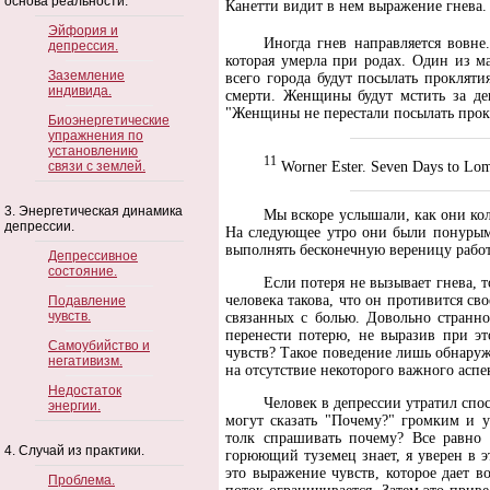
основа реальности.
Канетти видит в нем выражение гнева.
Эйфория и
Иногда гнев направляется вовне
депрессия.
которая умерла при родах. Один из м
Заземление
всего города будут посылать проклят
индивида.
смерти. Женщины будут мстить за дев
"Женщины не перестали посылать прокл
Биоэнергетические
упражнения по
установлению
11
Worner Ester. Seven Days to Lom
связи с землей.
3. Энергетическая динамика
Мы вскоре услышали, как они ко
депрессии.
На следующее утро они были понурыми
выполнять бесконечную вереницу работ
Депрессивное
состояние.
Если потеря не вызывает гнева, 
человека такова, что он противится св
Подавление
чувств.
связанных с болью. Довольно странно
перенести потерю, не выразив при э
Самоубийство и
чувств? Такое поведение лишь обнаружи
негативизм.
на отсутствие некоторого важного аспе
Недостаток
Человек в депрессии утратил спос
энергии.
могут сказать "Почему?" громким и у
толк спрашивать почему? Все равно 
4. Случай из практики.
горюющий туземец знает, я уверен в э
это выражение чувств, которое дает 
Проблема.