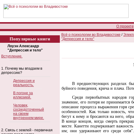
О проекте
Всё о психологии во Владивостоке
/
Элект
Популярные книги
"Депрессия и тело"
Лоуэн Александр
"Депрессия и тело"
Вступление.
1. Почему мы впадаем в
депрессию?
Депрессия и
В предшествующих разделах был
реальность.
буйного поведения, крича и плача. Пот
В погоне за
иллюзией.
Среди первобытных народов го
значение, его потеря не принимается 
Человек,
описание процесса выражения горя ср
сосредоточенный
особенностей. Как только новость, ч
на своем
бегут к нему и бросаются на него, обр
внутреннем мире.
В конце концов, когда смерть прекра
месте. Канетти подчеркивает важность
2. Связь с землей - первичная
им; они удерживают его среди себя"