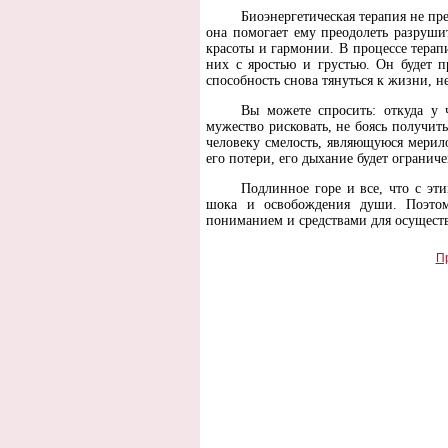
Биоэнергетическая терапия не пр
она помогает ему преодолеть разрушит
красоты и гармонии. В процессе терап
них с яростью и грустью. Он будет 
способность снова тянуться к жизни, н
Вы можете спросить: откуда у 
мужество рисковать, не боясь получить
человеку смелость, являющуюся мерил
его потери, его дыхание будет огран
Подлинное горе и все, что с эт
шока и освобождения души. Поэтому
пониманием и средствами для осущест
П