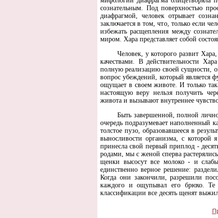
мифологии диафрагма олицетворяла по
сознательным. Под поверхностью прос
диафрагмой, человек отрывает созна
заключается в том, что, только если ч
избежать расщепления между сознате
миром. Хара представляет собой состо
Человек, у которого развит Хара
качествами. В действительности Хара
полную реализацию своей сущности, ощ
вопрос убеждений, который является фу
ощущает в своем животе. И только так
настоящую веру нельзя получить чер
живота и вызывают внутреннее чувство
Быть завершенной, полной лично
очередь подразумевает наполненный ка
толстое пузо, образовавшееся в резуль
выносливости организма, с которой я
принесла свой первый приплод - десят
родами, мы с женой сперва растерялись
щенки высосут все молоко - и слабы
единственно верное решение: раздели
Когда они закончили, разрешили посо
каждого и ощупывал его брюхо. Те 
классификации все десять щенят выжи
П