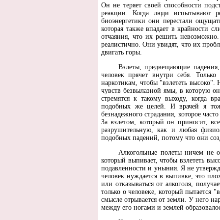
Он не теряет своей способности подс
реакции. Когда люди испытывают ре
биоэнергетики они перестали ощущат
которая также впадает в крайности с
отчаяния, что их решить невозможно.
реалистично. Они увидят, что их пробл
двигать горы.
Взлеты, предвещающие падения, 
человек прячет внутри себя. Только
наркотикам, чтобы "взлететь высоко". 
чувств безвылазной ямы, в которую он
стремятся к такому выходу, когда в
подобных же целей. И врачей я тож
безнадежного страдания, которое част
За взлетом, который он приносит, вс
разрушительную, как и любая физио
подобных падений, потому что они соз
Алкогольные полеты ничем не о
который выпивает, чтобы взлететь выс
подавленности и уныния. Я не утвержд
человек нуждается в выпивке, это пло
или отказываться от алкоголя, получа
только о человеке, который пытается "
смысле отрывается от земли. У него на
между его ногами и землей образовалос