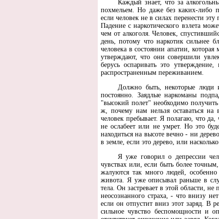
Каждый знает, что за алкоголь
похмельем. Но даже без каких-либо 
если человек не в силах перенести эту
Падение с наркотического взлета може
чем от алкоголя. Человек, спустивший
день, потому что наркотик сильнее б
человека в состоянии апатии, которая
утверждают, что они совершили увлек
берусь оспаривать это утверждение
распространенным переживанием.
Должно быть, некоторые люди и
постоянно. Заядлые наркоманы подпа
"высокий полет" необходимо получить
ж, почему нам нельзя оставаться на 
человек пребывает. Я полагаю, что да,
не ослабеет или не умрет. Но это бу
находиться на высоте вечно - ни дерево
в земле, если это дерево, или наскольк
Я уже говорил о депрессии чел
чувствах или, если быть более точным,
жалуются так много людей, особенно
живота. Я уже описывал раньше в слу
тела. Он застревает в этой области, не
неосознанного страха, - что внизу не
если он отпустит вниз этот заряд. В р
сильное чувство беспомощности и оп