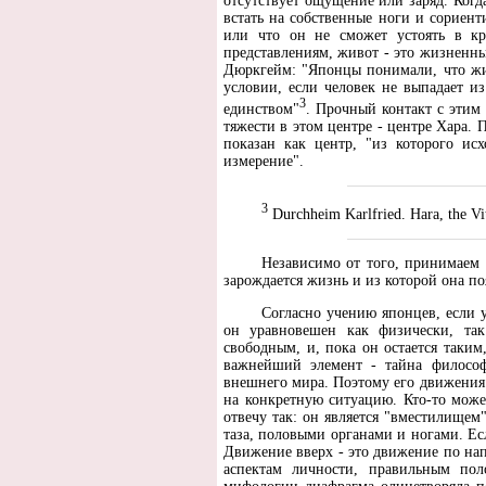
отсутствует ощущение или заряд. Когд
встать на собственные ноги и сориент
или что он не сможет устоять в кр
представлениям, живот - это жизненны
Дюркгейм: "Японцы понимали, что жиз
условии, если человек не выпадает и
3
единством"
. Прочный контакт с этим
тяжести в этом центре - центре Хара.
показан как центр, "из которого ис
измерение".
3
Durchheim Karlfried. Наrа, the Vi
Независимо от того, принимаем м
зарождается жизнь и из которой она поя
Согласно учению японцев, если у 
он уравновешен как физически, так
свободным, и, пока он остается таки
важнейший элемент - тайна философ
внешнего мира. Поэтому его движения 
на конкретную ситуацию. Кто-то може
отвечу так: он является "вместилищем
таза, половыми органами и ногами. Если
Движение вверх - это движение по нап
аспектам личности, правильным пол