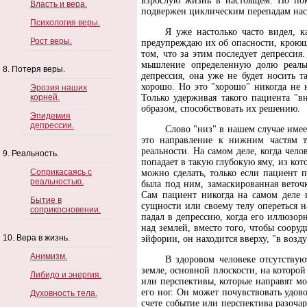
взрослую жизнь в настоящем. Но пок
Власть и вера.
подвержен циклическим перепадам наст
Психология веры.
Я уже настолько часто видел, к
Рост веры.
предупреждаю их об опасности, кроющ
том, что за этим последует депрессия
мышление определенную долю реально
8. Потеря веры.
депрессия, она уже не будет носить т
хорошо. Но это "хорошо" никогда не 
Эрозия наших
корней.
Только удерживая такого пациента "в
образом, способствовать их решению.
Эпидемия
депрессии.
Слово "низ" в нашем случае имее
это направление к нижним частям т
реальности. На самом деле, когда чело
9. Реальность.
попадает в такую глубокую яму, из кот
Соприкасаясь с
можно сделать, только если пациент п
реальностью.
была под ним, замаскированная веточ
Сам пациент никогда на самом деле 
Бытие в
сущности или своему телу опереться н
соприкосновении.
падал в депрессию, когда его иллюзо
над землей, вместо того, чтобы сооруд
10. Вера в жизнь.
эйфории, он находится вверху, "в возду
Анимизм.
В здоровом человеке отсутствую
земле, основной плоскости, на которой
Либидо и энергия.
или перспективы, которые направят мо
его ног. Он может почувствовать удов
Духовность тела.
счете событие или перспектива разочар