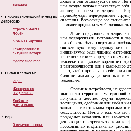
людям и они отшатнутся от него. Нет 
Лечение.
или поздно человек почувствует себ
лопнет, и наступит депрессия. Кру
перевозбуждал периферийные структу
5. Психоаналитический взгляд на
сплетения. Всемогущее эго становитс
депрессию.
не может продолжать мобилизовывать се
Утрата объекта
любви.
Люди, страдающие от депрессии, 
или поддерживали, потребности в пер
Мрачная картина.
потребность быть согретыми любов
соответствуют тому периоду жизни - 
Реагирование в
индивидуумы были лишены материнской
ситуации потери.
лишения являются определяющими в стр
Адекватное горе.
человеке эти неудовлетворенные потреб
в разговорчивости или в какой-либо д
на то, чтобы привлечь к себе вниман
6. Обман и самообман.
были не такими существенными, то мы
тенденция.
Игра.
Женщина на
Оральные потребности, не удовле
пьедестале.
количество суррогатов материнской 
получить в детстве. Будучи взросл
Любовь и
восхищения, одобрения или любви ни п
дисциплина.
заполнена только самим взрослым и тол
сексуальность. Мечта о том, что кто
7. Вера.
побуждают вспомнить или вернуться в
депривации и встретиться с теми конф
Значимость веры.
неосознанных инфантильных фиксаций