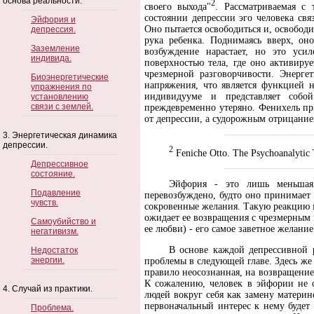
основа реальности.
2
своего выхода"
. Рассматриваемая с
состоянии депрессии эго человека св
Эйфория и
Оно пытается освободиться и, освобо
депрессия.
рука ребенка. Поднимаясь вверх, он
Заземление
возбуждение нарастает, но это уси
индивида.
поверхностью тела, где оно активиру
чрезмерной разговорчивости. Энерге
Биоэнергетические
напряжения, что является функцией 
упражнения по
индивидууме и представляет собой
установлению
связи с землей.
преждевременно утеряно. Фенихель п
от депрессии, а судорожным отрицание
3. Энергетическая динамика
депрессии.
2
Feniche Otto. The Psychoanalytic 
Депрессивное
состояние.
Эйфория - это лишь меньшая 
Подавление
перевозбуждено, будто оно принимает 
чувств.
сокровенные желания. Такую реакцию м
ожидает ее возвращения с чрезмерным
Самоубийство и
ее любви) - его самое заветное желани
негативизм.
В основе каждой депрессивной 
Недостаток
энергии.
проблемы в следующей главе. Здесь же 
правило неосознанная, на возвращение
К сожалению, человек в эйфории не 
4. Случай из практики.
людей вокруг себя как замену материнс
первоначальный интерес к нему будет 
Проблема.