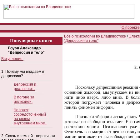
О проекте
Всё о психологии во Владивостоке
/
Элект
Популярные книги
"Депрессия и тело"
Лоуэн Александр
"Депрессия и тело"
Вступление.
2.
1. Почему мы впадаем в
депрессию?
Депрессия и
Поскольку депрессивная реакция -
реальность.
основной жалобой, мы упускаем из вид
В погоне за
идти либо вверх, либо вниз. В боль
иллюзией.
которой погружает человека в депре
понять феномен эйфории.
Человек,
сосредоточенный
Признаки эйфории легко узнать. 
на своем
которые он свободно излагает. Его са
внутреннем мире.
состоянию мании. Психоанализ уже 
Фенихель рассматривает депрессивну
2. Связь с землей - первичная
мании возникает от высвобождения эне